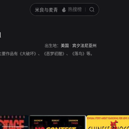
l
出生地：
美国
/
宾夕法尼亚州
l，演员，主要作品有《大破坏》、《恶梦初醒》、《落鸟》等。