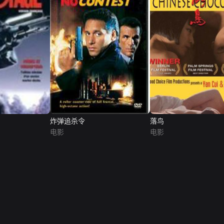
炸弹追杀令
落鸟
电影
电影