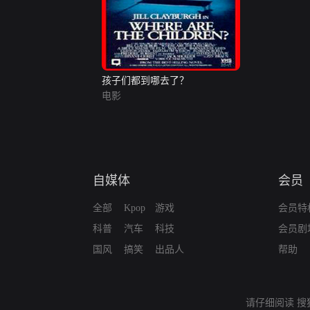
孩子们都到哪去了？
电影
自媒体
会员
全部
Kpop
游戏
会员特
科普
汽车
科技
会员剧
国风
搞笑
出品人
帮助
请仔细阅读
搜