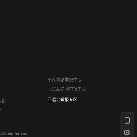
网络暴力有害信息举报
不良信息举报中心
12318 文化市场举报
北京互联网举报中心
算法推荐专项举报
亚运会举报专区
播+
涉历史虚无举报
版
网络谣言信息专项
涉政举报入口
涉未成年人举报
hu@sohu-inc.com