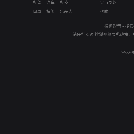
科普
汽车
科技
会员剧场
国风
搞笑
出品人
帮助
搜狐影音
-
搜狐
请仔细阅读
搜狐视频隐私政策
、
Copyri