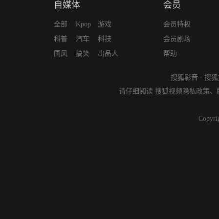
自媒体
会员
全部
Kpop
游戏
会员特权
科普
汽车
科技
会员剧场
国风
搞笑
出品人
帮助
搜狐影音
-
搜狐
请仔细阅读
搜狐视频隐私政策
、
Copyri