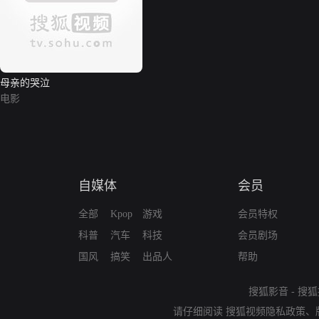
母亲的哭泣
电影
自媒体
会员
全部
Kpop
游戏
会员特权
科普
汽车
科技
会员剧场
国风
搞笑
出品人
帮助
搜狐影音
-
搜狐
请仔细阅读
搜狐视频隐私政策
、