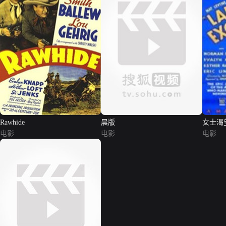
Rawhide
晨版
女士渴
电影
电影
电影