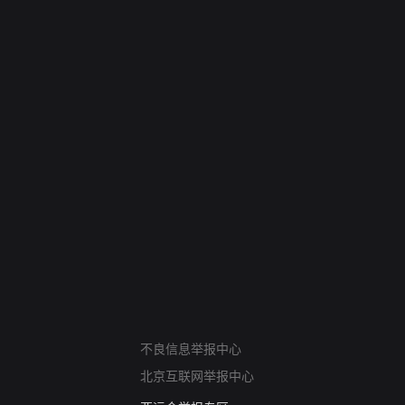
网络暴力有害信息举报
不良信息举报中心
12318 文化市场举报
北京互联网举报中心
算法推荐专项举报