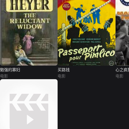
勉强的寡妇
买路钱
心之疯
电影
电影
电影