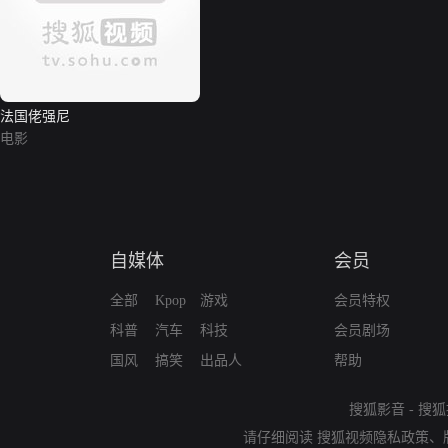
法国佬强尼
电影
自媒体
会员
全部
Kpop
游戏
会员特权
科普
汽车
科技
会员剧场
国风
搞笑
出品人
帮助
搜狐影音
-
搜狐
请仔细阅读
搜狐视频隐私政策
、