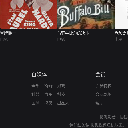
冒牌爵士
与野牛比尔的决斗
危险岛
电影
电影
电影
自媒体
会员
全部
Kpop
游戏
会员特权
科普
汽车
科技
会员剧场
国风
搞笑
出品人
帮助
搜狐影音
-
搜狐
请仔细阅读
搜狐视频隐私政策
、