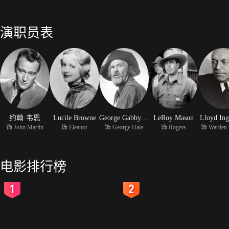
演职员表
约翰·韦恩
Lucile Browne
George Gabby Hayes
LeRoy Mason
Lloyd In
饰 John Martin
饰 Eleanor
饰 George Hale
饰 Rogers
饰 Warden 
电影排行榜
2
3