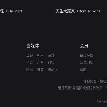
堤（The Pier）
天生大赢家（Born To Win）
自媒体
会员
全部
Kpop
游戏
会员特权
科普
汽车
科技
会员剧场
国风
搞笑
出品人
帮助
搜狐影音
-
搜狐
请仔细阅读
搜狐视频隐私政策
、
Copyri