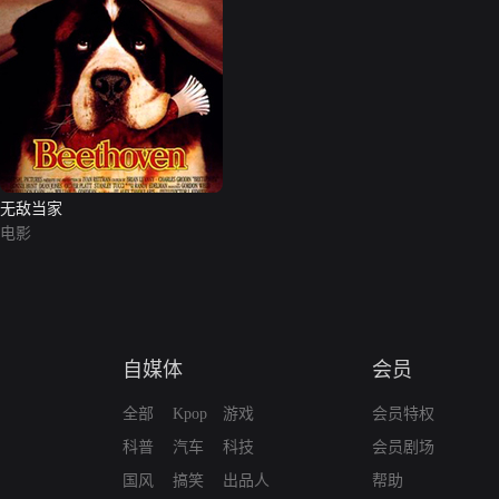
无敌当家
电影
自媒体
会员
全部
Kpop
游戏
会员特权
科普
汽车
科技
会员剧场
国风
搞笑
出品人
帮助