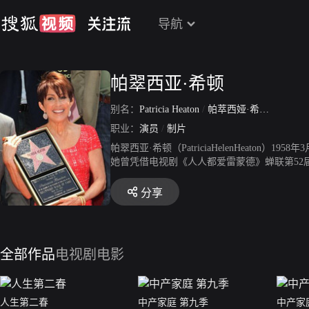
导航
帕翠西亚·希顿
别名：
Patricia Heaton
/
帕萃西娅·希顿
/
Patrici
职业：
演员
/
制片
帕翠西亚·希顿（PatriciaHelenHeat
她曾凭借电视剧《人人都爱雷蒙德》蝉联第52
巴龙DebraBarone而为人所知。1989年9月
雷蒙德》饰演黛博拉·巴龙。2005年11月担任电视
分享
片人。2009年担任美国短片《Versaille
烹饪节目《PatriciaHeatonParties
htheCow配音。1990年10月13日，帕翠西
全部作品
电视剧
电影
人生第二春
中产家庭 第九季
中产家