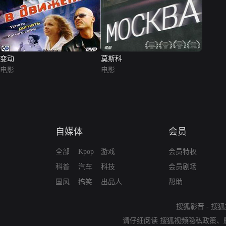
变动
莫斯科
电影
电影
自媒体
会员
全部
Kpop
游戏
会员特权
科普
汽车
科技
会员剧场
国风
搞笑
出品人
帮助
搜狐影音
-
搜狐
请仔细阅读
搜狐视频隐私政策
、