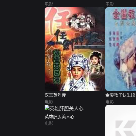
电影
电影
汉宫英烈传
金銮教子认生娘
电影
电影
英雄肝胆美人心
电影