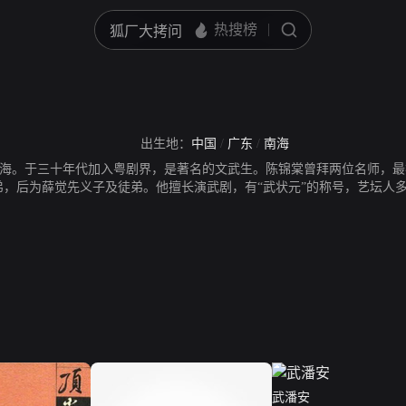
出生地：
中国
/
广东
/
南海
海。于三十年代加入粤剧界，是著名的文武生。陈锦棠曾拜两位名师，最
弟，后为薛觉先义子及徒弟。他擅长演武剧，有“武状元”的称号，艺坛人多
武潘安