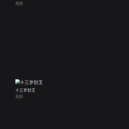
电影
十三岁封王
电影