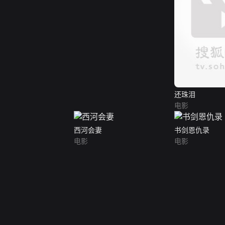
还珠泪
电影
西河会妻
书剑恩仇录
电影
电影