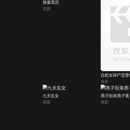
换巢鸾凤
电影
白蛇女碎尸还孽
电影
九天玄女
燕子衔来燕子笺
电影
电影