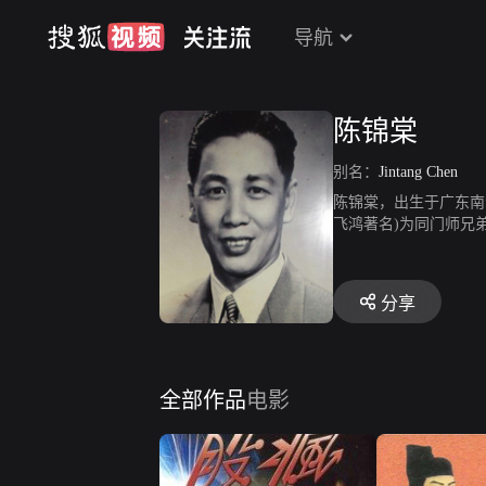
导航
陈锦棠
别名：
Jintang Chen
陈锦棠，出生于广东南
飞鸿著名)为同门师兄
九龙杯》 等等。
分享
全部作品
电影