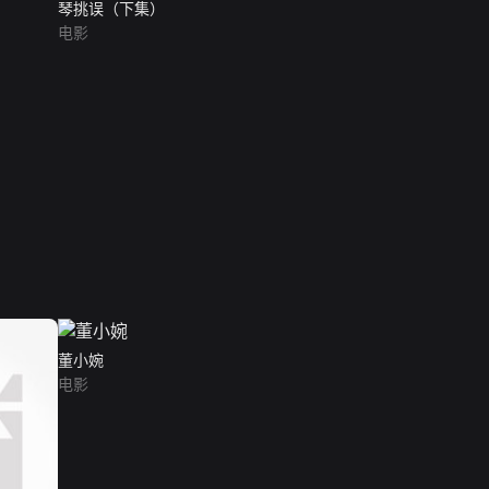
琴挑误（下集）
电影
董小婉
电影