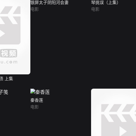
银屏太子阴阳河会妻
琴挑误（上集）
电影
电影
债 上集
秦香莲
电影