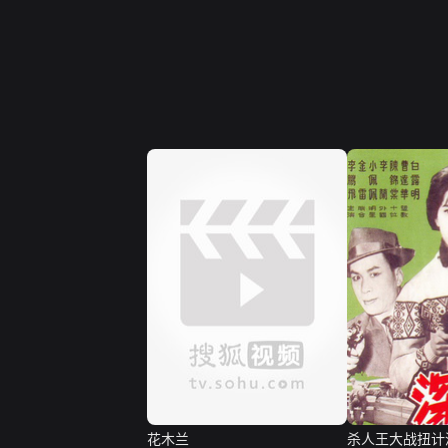
花木兰
杀人王大战扭计