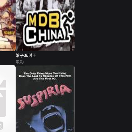
娘子军封王
电影