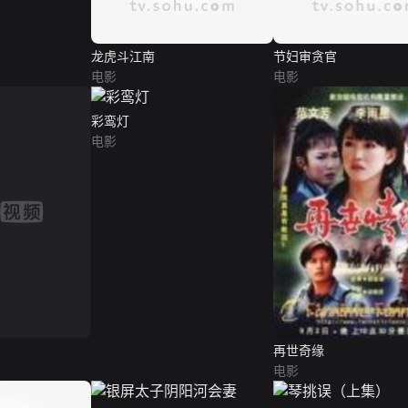
龙虎斗江南
节妇审贪官
电影
电影
彩鸾灯
电影
再世奇缘
电影