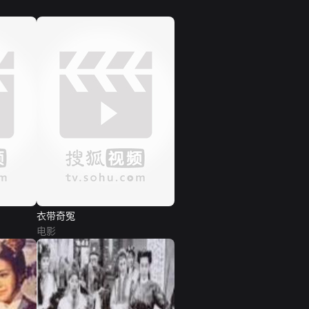
衣带奇冤
电影