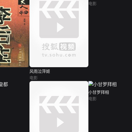
电影
风雨泣萍姬
电影
小甘罗拜相
电影