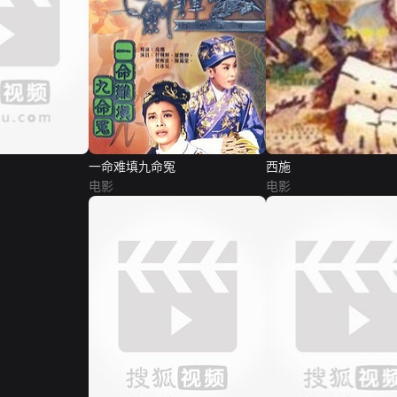
一命难填九命冤
西施
电影
电影