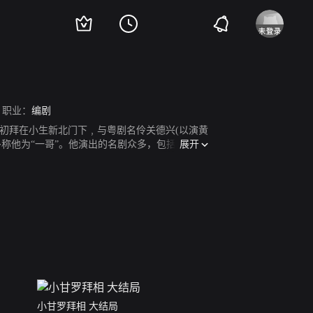
职业：
编剧
初拜在小生新北门下﹐与粤剧名伶关德兴(以演黄
展开
称他为“一哥”。他演出的名剧众多，包括《三盗
小甘罗拜相 大结局