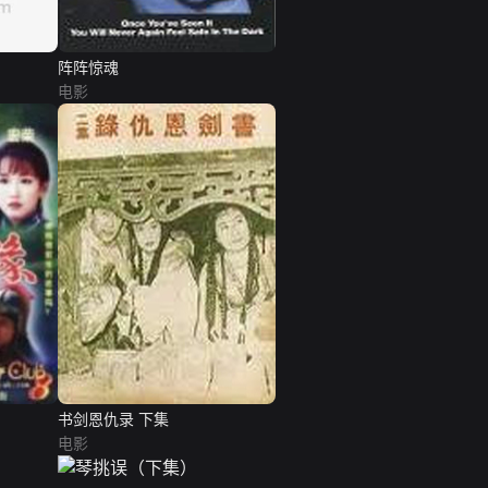
阵阵惊魂
电影
书剑恩仇录 下集
电影