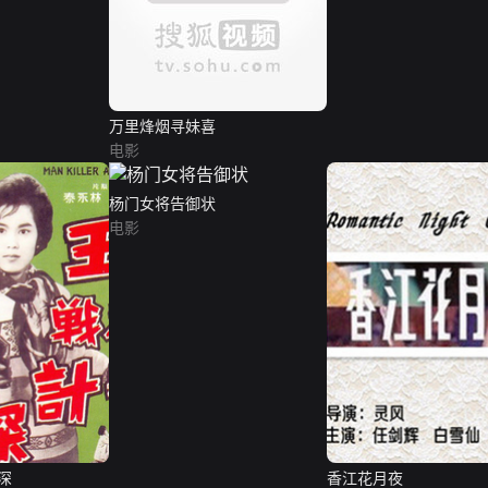
万里烽烟寻妹喜
电影
杨门女将告御状
电影
深
香江花月夜