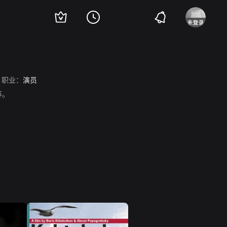
职业：
演员
等。