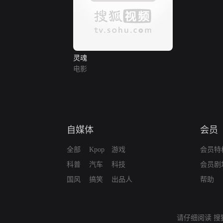
灵魂
电影
自媒体
会员
全部
Kpop
游戏
会员特
科普
汽车
科技
会员剧
国风
搞笑
出品人
帮助
请仔细阅读
搜