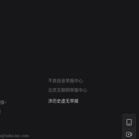
网络暴力有害信息举报
12318 文化市场举报
不良信息举报中心
算法推荐专项举报
北京互联网举报中心
亚运会举报专区
涉历史虚无举报
播+
网络谣言信息专项
版
涉政举报入口
涉未成年人举报
清朗自媒体乱象举报
hu@sohu-inc.com