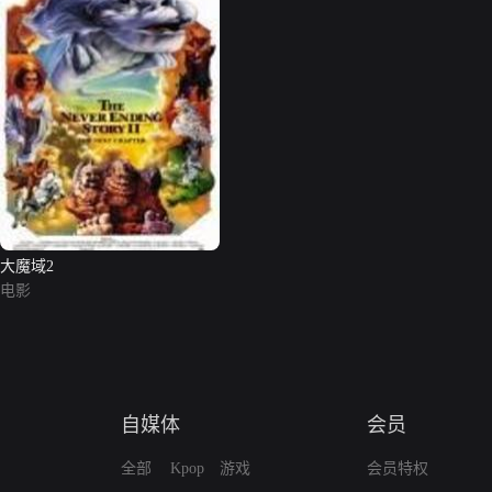
大魔域2
电影
自媒体
会员
全部
Kpop
游戏
会员特权