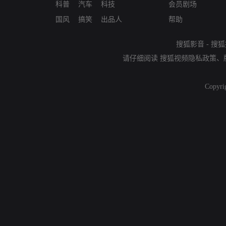
科普
汽车
科技
会员剧场
国风
搞笑
出品人
帮助
搜狐影音
-
搜狐
请仔细阅读
搜狐视频隐私政策
、
Copyri