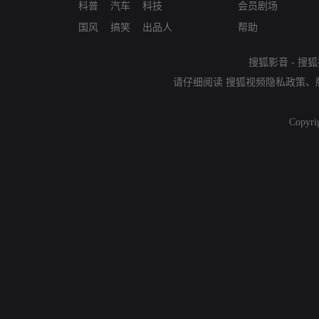
科普
汽车
科技
会员剧场
国风
搞笑
出品人
帮助
搜狐影音
-
搜狐
请仔细阅读
搜狐视频隐私政策
、
Copyri