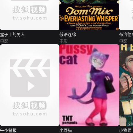
盒子上的男人
低语连绵
布洛德
电影
电影
电影
午夜警报
小野猫
小牧师