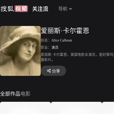
导航
爱丽斯·卡尔霍恩
别名：
Alice Calhoun
职业：
演员
爱丽斯·卡尔霍恩，美国电影女演员，是好莱
量影片。
分享
全部作品
电影