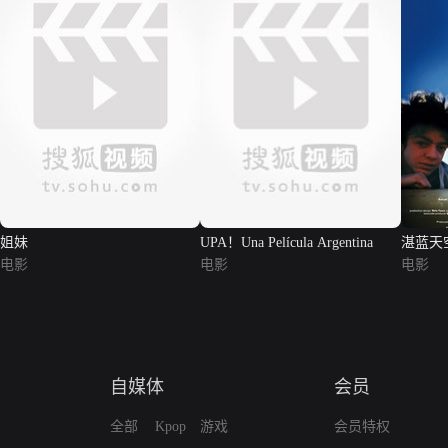
姐妹
UPA！Una Película Argentina
湛蓝天
电影
电影
电影
自媒体
会员
全部
Kpop
游戏
会员特权