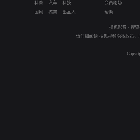
科普
汽车
科技
会员剧场
国风
搞笑
出品人
帮助
搜狐影音
-
搜狐
请仔细阅读
搜狐视频隐私政策
、
Copyri