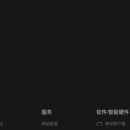
服务
软件/智能硬件
权
网站联盟
移动客户端