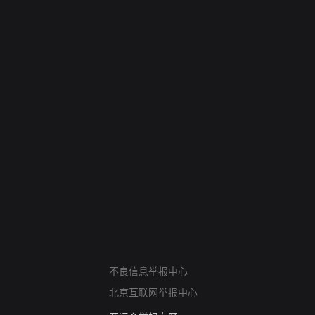
网络暴力有害信息举报
不良信息举报中心
12318 文化市场举报
北京互联网举报中心
算法推荐专项举报