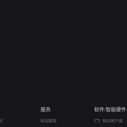
服务
软件/智能硬件
权
网站联盟
移动客户端