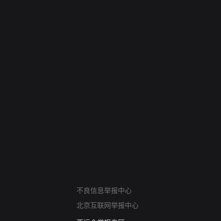
网络暴力有害信息举报
不良信息举报中心
12318 文化市场举报
北京互联网举报中心
算法推荐专项举报