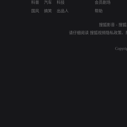
科普
汽车
科技
会员剧场
国风
搞笑
出品人
帮助
搜狐影音
-
搜狐
请仔细阅读
搜狐视频隐私政策
、
Copyri