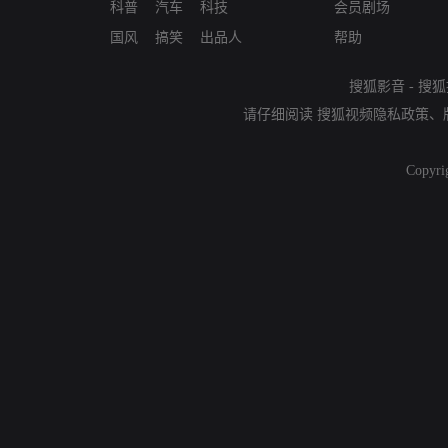
科普
汽车
科技
会员剧场
国风
搞笑
出品人
帮助
搜狐影音
-
搜狐
请仔细阅读
搜狐视频隐私政策
、
Copyri