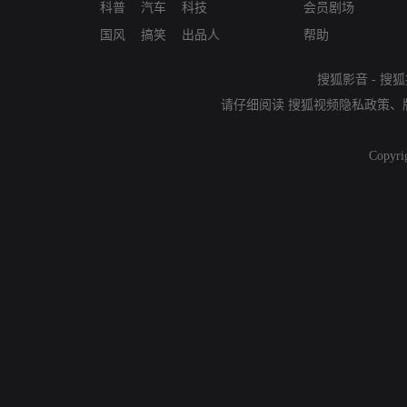
科普
汽车
科技
会员剧场
国风
搞笑
出品人
帮助
搜狐影音
-
搜狐
请仔细阅读
搜狐视频隐私政策
、
Copyri