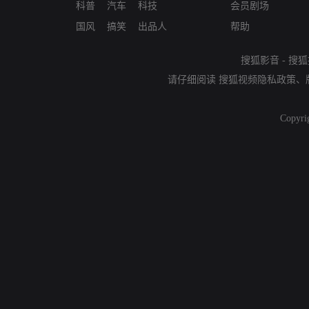
科普
汽车
科技
会员剧场
国风
搞笑
出品人
帮助
搜狐影音
-
搜狐
请仔细阅读
搜狐视频隐私政策
、
Copyri