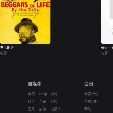
生活的乞丐
美元下
电影
电影
自媒体
会员
全部
Kpop
游戏
会员特权
科普
汽车
科技
会员剧场
国风
搞笑
出品人
帮助