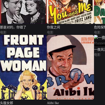
那是对的，你错了
你我之间
危险探
电影
电影
电影
一夜风流1
Night）
电影
头版女郎
Alibi Ike