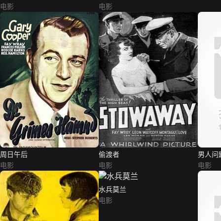
电影
电影
周日午后
偷渡者
男人问
电影
电影
电影
水兵莫兰
电影