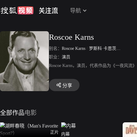
导航
Roscoe Karns
别名：
Roscoe Karns
/
罗斯科·卡恩茨
/
Roscoe K
职业：
演员
Roscoe Karns，演员，代表作品为《一夜
分享
全部作品
电影
正片
内幕