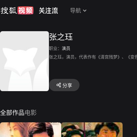
导航
张之珏
职业：
演员
张之珏，演员，代表作有《清宫残梦》、《变
分享
全部作品
电影