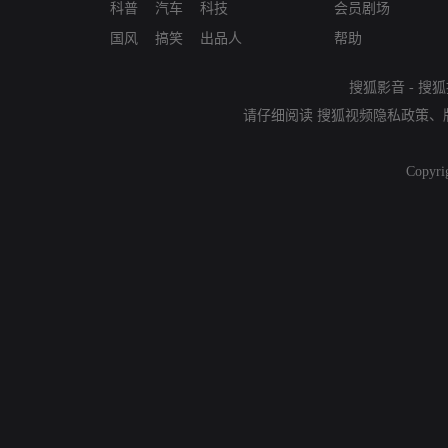
科普
汽车
科技
会员剧场
国风
搞笑
出品人
帮助
搜狐影音
-
搜狐
请仔细阅读
搜狐视频隐私政策
、
Copyri