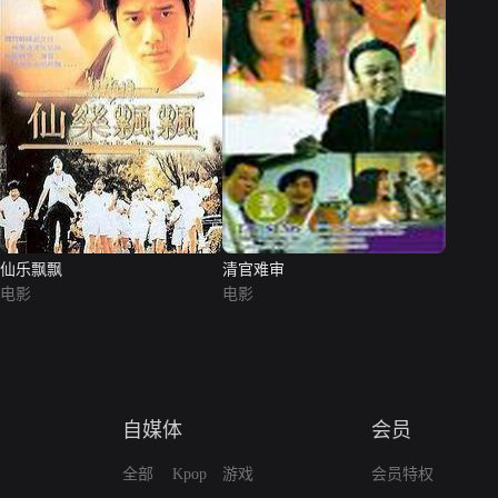
仙乐飘飘
清官难审
电影
电影
自媒体
会员
全部
Kpop
游戏
会员特权