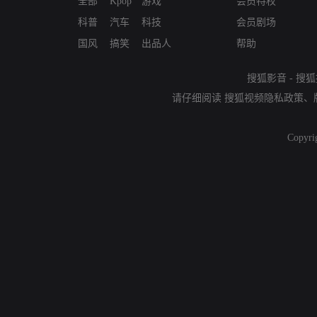
全部
Kpop
游戏
会员特权
科普
汽车
科技
会员剧场
国风
搞笑
出品人
帮助
搜狐影音
-
搜狐
请仔细阅读
搜狐视频隐私政策
、
Copyri