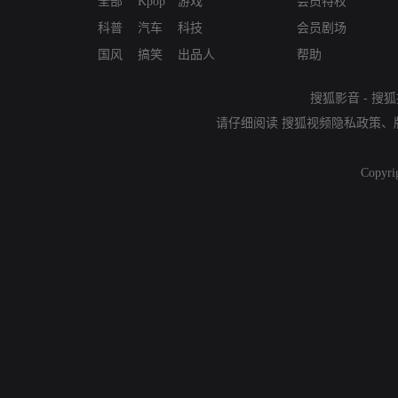
全部
Kpop
游戏
会员特权
科普
汽车
科技
会员剧场
国风
搞笑
出品人
帮助
搜狐影音
-
搜狐
请仔细阅读
搜狐视频隐私政策
、
Copyri