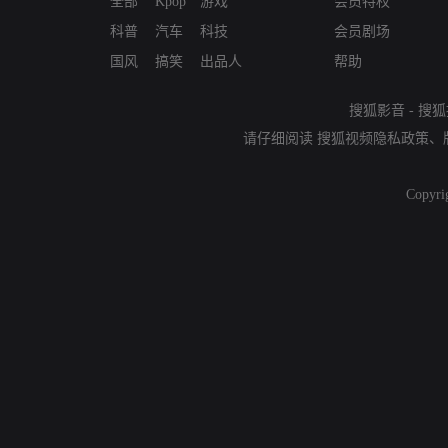
全部
Kpop
游戏
会员特权
科普
汽车
科技
会员剧场
国风
搞笑
出品人
帮助
搜狐影音
-
搜狐
请仔细阅读
搜狐视频隐私政策
、
Copyri