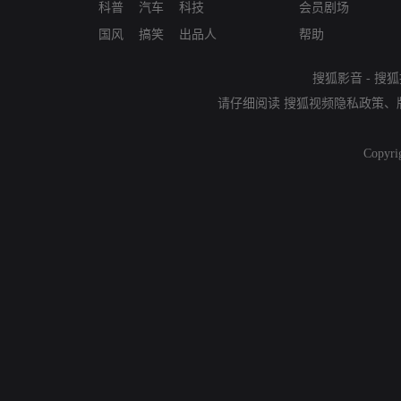
科普
汽车
科技
会员剧场
国风
搞笑
出品人
帮助
搜狐影音
-
搜狐
请仔细阅读
搜狐视频隐私政策
、
Copyri