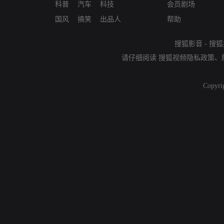
科普
汽车
科技
会员剧场
国风
搞笑
出品人
帮助
搜狐影音
-
搜狐
请仔细阅读
搜狐视频隐私政策
、
Copyri