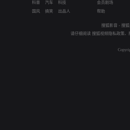
科普
汽车
科技
会员剧场
国风
搞笑
出品人
帮助
搜狐影音
-
搜狐
请仔细阅读
搜狐视频隐私政策
、
Copyri