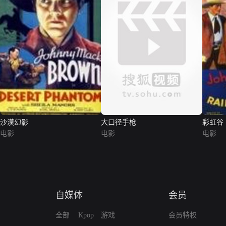
沙漠幻影
大口径手枪
彩虹谷
电影
电影
电影
自媒体
会员
全部
Kpop
游戏
会员特权