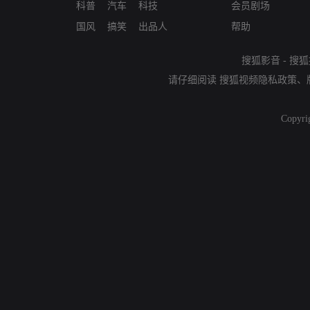
科普
汽车
科技
会员剧场
国风
搞笑
出品人
帮助
搜狐影音
-
搜狐
请仔细阅读
搜狐视频隐私政策
、
Copyri