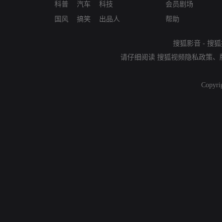
科普
汽车
科技
会员剧场
国风
搞笑
出品人
帮助
搜狐影音
-
搜狐
请仔细阅读
搜狐视频隐私政策
、
Copyri