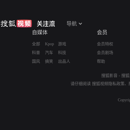
导航
自媒体
会员
全部
Kpop
游戏
会员特权
科普
汽车
科技
会员剧场
国风
搞笑
出品人
帮助
搜狐影音
-
搜狐
请仔细阅读
搜狐视频隐私政策
、
Copyri