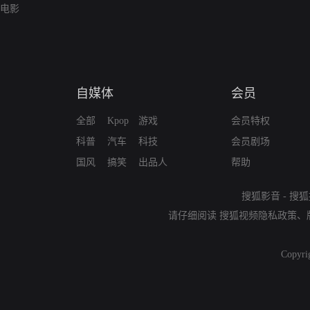
电影
自媒体
会员
全部
Kpop
游戏
会员特权
科普
汽车
科技
会员剧场
国风
搞笑
出品人
帮助
搜狐影音
-
搜狐
请仔细阅读
搜狐视频隐私政策
、
Copyri