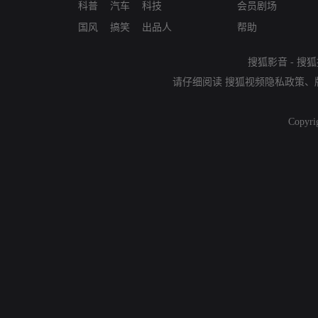
科普
汽车
科技
会员剧场
国风
搞笑
出品人
帮助
搜狐影音
-
搜狐
请仔细阅读
搜狐视频隐私政策
、
Copyri