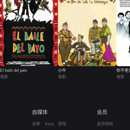
El baile del pato
小牛
你不老
电影
电影
电影
自媒体
会员
全部
Kpop
游戏
会员特权