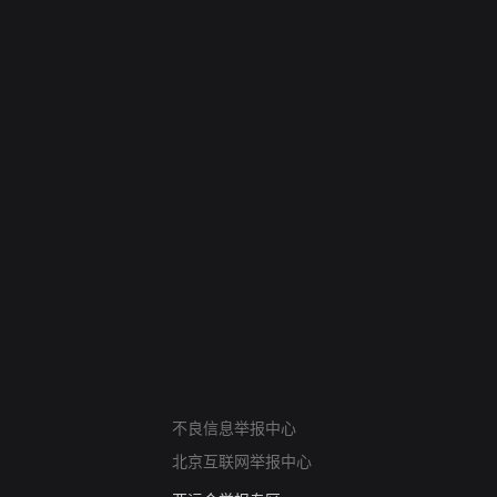
网络暴力有害信息举报
不良信息举报中心
12318 文化市场举报
北京互联网举报中心
算法推荐专项举报