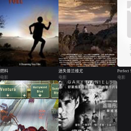
燃料
迷失普兰维尤
Perfect 
电影
电影
电影