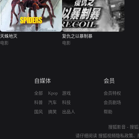
天蛛地灭
复仇之以暴制暴
电影
电影
自媒体
会员
全部
Kpop
游戏
会员特权
科普
汽车
科技
会员剧场
国风
搞笑
出品人
帮助
搜狐影音
-
搜狐
请仔细阅读
搜狐视频隐私政策
、