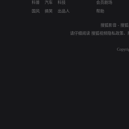
科普
汽车
科技
会员剧场
国风
搞笑
出品人
帮助
搜狐影音
-
搜狐
请仔细阅读
搜狐视频隐私政策
、
Copyri