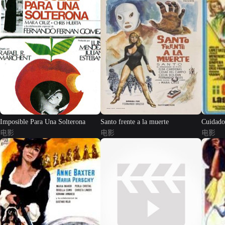
Imposible Para Una Solterona
Santo frente a la muerte
Cuidado
电影
电影
电影