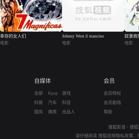
幸存的女人们
Johnny West il mancino
奴隶商
电影
电影
电影
自媒体
会员
全部
Kpop
游戏
会员特权
科普
汽车
科技
会员剧场
国风
搞笑
出品人
帮助
搜狐影音
-
搜狐
请仔细阅读
搜狐视频隐私政策
、