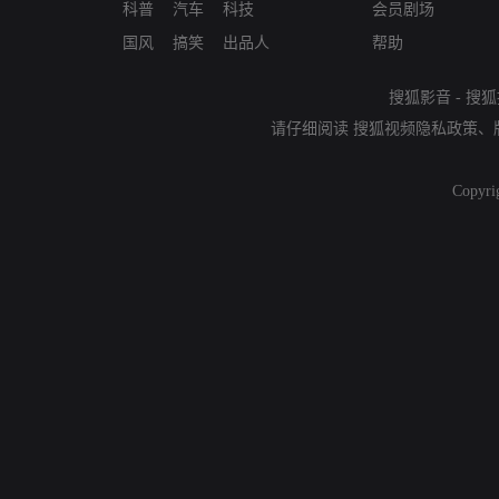
科普
汽车
科技
会员剧场
国风
搞笑
出品人
帮助
搜狐影音
-
搜狐
请仔细阅读
搜狐视频隐私政策
、
Copyri