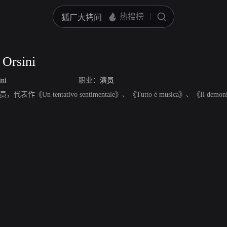
 Orsini
ini
职业：
演员
i，演员，代表作《Un tentativo sentimentale》、《Tutto è musica》、《Il de