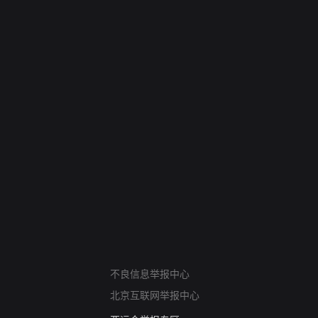
网络暴力有害信息举报
不良信息举报中心
12318 文化市场举报
北京互联网举报中心
算法推荐专项举报