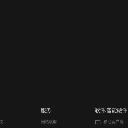
服务
软件/智能硬件
权
网站联盟
移动客户端