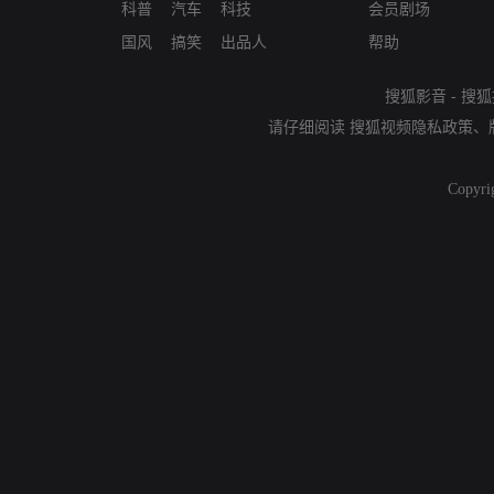
科普
汽车
科技
会员剧场
国风
搞笑
出品人
帮助
搜狐影音
-
搜狐
请仔细阅读
搜狐视频隐私政策
、
Copyri