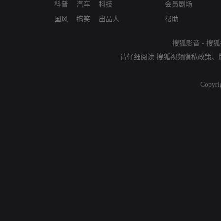
科普
汽车
科技
会员剧场
国风
搞笑
出品人
帮助
搜狐影音
-
搜狐
请仔细阅读
搜狐视频隐私政策
、
Copyri