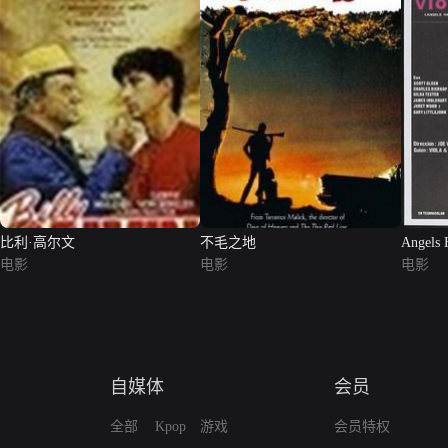
比利·高尔文
不毛之地
Angels 
电影
电影
电影
自媒体
会员
全部
Kpop
游戏
会员特权