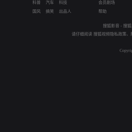
科普
汽车
科技
会员剧场
国风
搞笑
出品人
帮助
搜狐影音
-
搜狐
请仔细阅读
搜狐视频隐私政策
、
Copyri