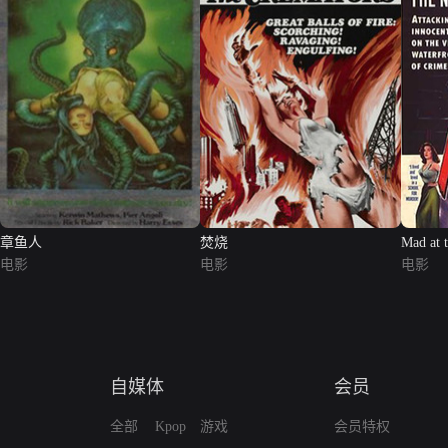
章鱼人
焚烧
Mad at 
电影
电影
电影
自媒体
会员
全部
Kpop
游戏
会员特权