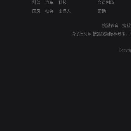
科普
汽车
科技
会员剧场
国风
搞笑
出品人
帮助
搜狐影音
-
搜狐
请仔细阅读
搜狐视频隐私政策
、
Copyri