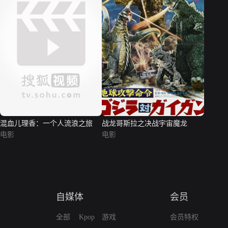
混血儿理香：一个人流浪之旅
战龙哥斯拉之决战宇宙魔龙
电影
电影
自媒体
会员
全部
Kpop
游戏
会员特权