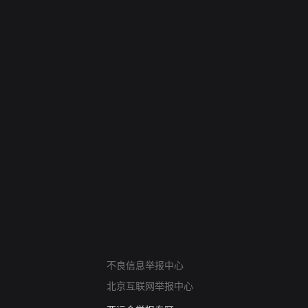
网络暴力有害信息举报
不良信息举报中心
12318 文化市场举报
北京互联网举报中心
算法推荐专项举报