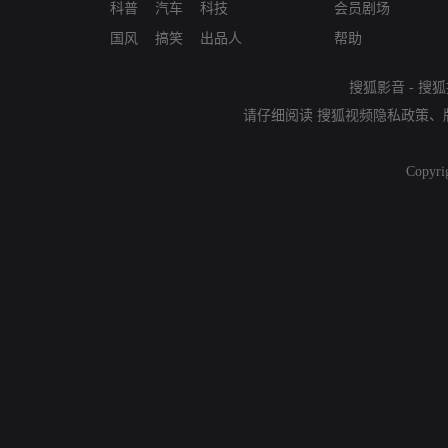
科普
汽车
科技
会员剧场
国风
搞笑
出品人
帮助
搜狐影音
-
搜狐
请仔细阅读
搜狐视频隐私政策
、
Copyri