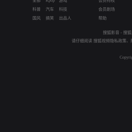
全部
Kpop
游戏
会员特权
科普
汽车
科技
会员剧场
国风
搞笑
出品人
帮助
搜狐影音
-
搜狐
请仔细阅读
搜狐视频隐私政策
、
Copyri