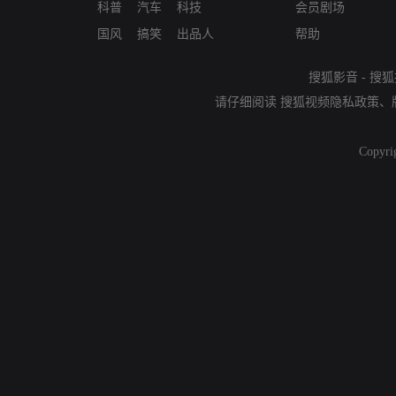
科普
汽车
科技
会员剧场
国风
搞笑
出品人
帮助
搜狐影音
-
搜狐
请仔细阅读
搜狐视频隐私政策
、
Copyri