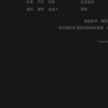
科普
汽车
科技
会员剧场
国风
搞笑
出品人
帮助
搜狐影音
-
搜狐
请仔细阅读
搜狐视频隐私政策
、
Copyri